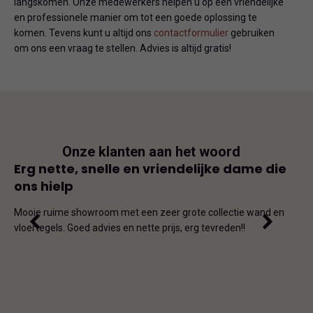
langskomen. Onze medewerkers helpen u op een vriendelijke
en professionele manier om tot een goede oplossing te
komen. Tevens kunt u altijd ons
contactformulier
gebruiken
om ons een vraag te stellen. Advies is altijd gratis!
Onze klanten aan het woord
js
Erg nette, snelle en vriendelijke dame die
Goe
ons hielp
js-
Dit i
iet
en on
Mooie ruime showroom met een zeer grote collectie wand en
de ho
vloertegels. Goed advies en nette prijs, erg tevreden!!
omda