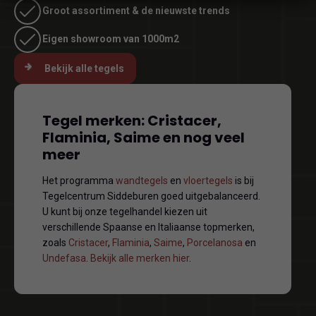
Groot assortiment & de nieuwste trends
Eigen showroom van 1000m2
Bekijk alle tegels
Tegel merken: Cristacer,
Flaminia, Saime en nog veel
meer
Het programma
wandtegels
en
vloertegels
is bij
Tegelcentrum Siddeburen goed uitgebalanceerd.
U kunt bij onze tegelhandel kiezen uit
verschillende Spaanse en Italiaanse topmerken,
zoals
Cristacer
,
Flaminia
,
Saime
,
Porcelanosa
en
Undefasa
.
Bekijk alle merken hier
.