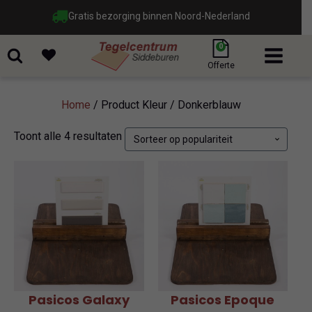
Gratis bezorging binnen Noord-Nederland
0
Offerte
Home
/ Product Kleur / Donkerblauw
Gesorteerd
Toont alle 4 resultaten
op
populariteit
Pasicos Galaxy
Pasicos Epoque