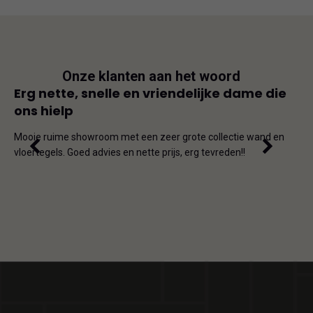
Onze klanten aan het woord
js
Erg nette, snelle en vriendelijke dame die
Goe
ons hielp
js-
Dit i
iet
en on
Mooie ruime showroom met een zeer grote collectie wand en
de ho
vloertegels. Goed advies en nette prijs, erg tevreden!!
omda