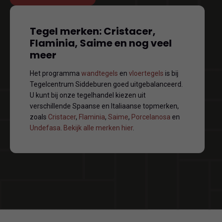
Tegel merken: Cristacer,
Flaminia, Saime en nog veel
meer
Het programma
wandtegels
en
vloertegels
is bij
Tegelcentrum Siddeburen goed uitgebalanceerd.
U kunt bij onze tegelhandel kiezen uit
verschillende Spaanse en Italiaanse topmerken,
zoals
Cristacer
,
Flaminia
,
Saime
,
Porcelanosa
en
Undefasa
.
Bekijk alle merken hier
.