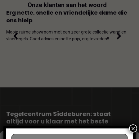
Onze klanten aan het woord
js
Erg nette, snelle en vriendelijke dame die
Goe
ons hielp
js-
Dit i
iet
en on
Mooie ruime showroom met een zeer grote collectie wand en
de ho
vloertegels. Goed advies en nette prijs, erg tevreden!!
omda
Tegelcentrum Siddeburen: staat
altijd voor u klaar met het beste
tegeladvies!
×
Grote kans wanneer u druk op zoek bent naar een geschikte