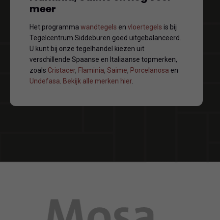
meer
Het programma
wandtegels
en
vloertegels
is bij
Tegelcentrum Siddeburen goed uitgebalanceerd.
U kunt bij onze tegelhandel kiezen uit
verschillende Spaanse en Italiaanse topmerken,
zoals
Cristacer
,
Flaminia
,
Saime
,
Porcelanosa
en
Undefasa
.
Bekijk alle merken hier
.