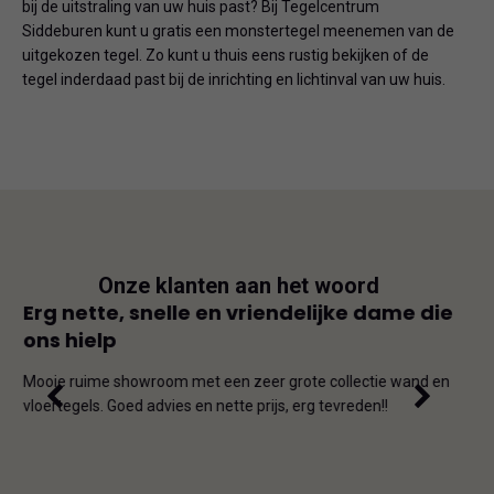
bij de uitstraling van uw huis past? Bij Tegelcentrum
Siddeburen kunt u gratis een monstertegel meenemen van de
uitgekozen tegel. Zo kunt u thuis eens rustig bekijken of de
tegel inderdaad past bij de inrichting en lichtinval van uw huis.
Onze klanten aan het woord
js
Erg nette, snelle en vriendelijke dame die
Goe
ons hielp
js-
Dit i
iet
en on
Mooie ruime showroom met een zeer grote collectie wand en
de ho
vloertegels. Goed advies en nette prijs, erg tevreden!!
omda