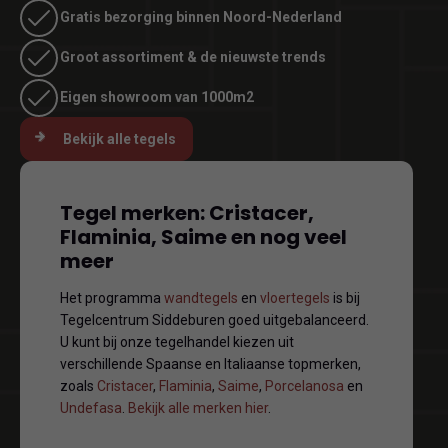
Gratis bezorging binnen Noord-Nederland
Groot assortiment & de nieuwste trends
Eigen showroom van 1000m2
Bekijk alle tegels
Tegel merken: Cristacer,
Flaminia, Saime en nog veel
meer
Het programma
wandtegels
en
vloertegels
is bij
Tegelcentrum Siddeburen goed uitgebalanceerd.
U kunt bij onze tegelhandel kiezen uit
verschillende Spaanse en Italiaanse topmerken,
zoals
Cristacer
,
Flaminia
,
Saime
,
Porcelanosa
en
Undefasa
.
Bekijk alle merken hier
.