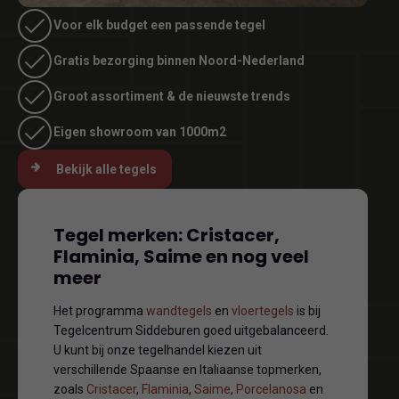
Voor elk budget een passende tegel
Gratis bezorging binnen Noord-Nederland
Groot assortiment & de nieuwste trends
Eigen showroom van 1000m2
Bekijk alle tegels
Tegel merken: Cristacer,
Flaminia, Saime en nog veel
meer
Het programma
wandtegels
en
vloertegels
is bij
Tegelcentrum Siddeburen goed uitgebalanceerd.
U kunt bij onze tegelhandel kiezen uit
verschillende Spaanse en Italiaanse topmerken,
zoals
Cristacer
,
Flaminia
,
Saime
,
Porcelanosa
en