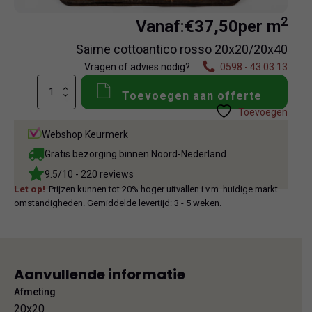
2
Vanaf:
€
37,50
per m
Saime cottoantico rosso 20x20/20x40
Vragen of advies nodig?
0598 - 43 03 13
Saime
Toevoegen aan offerte
cottoantico
Toevoegen
rosso
20x20/20x40
Webshop Keurmerk
aantal
Gratis bezorging binnen Noord-Nederland
9.5/10 - 220 reviews
Let op!
Prijzen kunnen tot 20% hoger uitvallen i.v.m. huidige markt
omstandigheden. Gemiddelde levertijd: 3 - 5 weken.
Aanvullende informatie
Afmeting
20x20