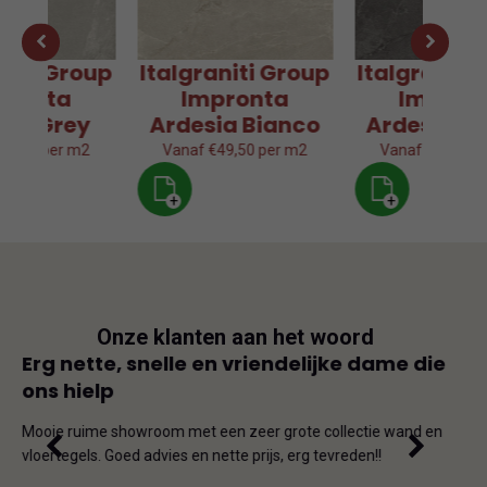
aniti Group
Italgraniti Group
Italgraniti
pronta
Impronta
Impron
sia Grey
Ardesia Bianco
Ardesia Gr
49,50 per m2
Vanaf €49,50 per m2
Vanaf €49,50 p
+
+
Onze klanten aan het woord
js
Erg nette, snelle en vriendelijke dame die
Goe
ons hielp
js-
Dit i
iet
en on
Mooie ruime showroom met een zeer grote collectie wand en
de ho
vloertegels. Goed advies en nette prijs, erg tevreden!!
omda