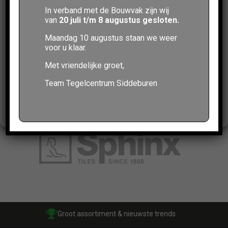
Door in te stemmen met deze technologieën kunnen wij gegevens zoals
Undefasa
.
Bekijk alle merken hier
.
In verband met de Bouwvak zijn wij
surfgedrag of unieke ID's op deze site verwerken. Als je geen
van
20 juli t/m 8 augustus gesloten.
toestemming geeft of uw toestemming intrekt, kan dit een nadelige
invloed hebben op bepaalde functies en mogelijkheden.
Maandag 10 augustus staan we weer
voor u klaar.
Accepteren
Met vriendelijke groet,
Weigeren
Team Tegelcentrum Siddeburen
Bekijk voorkeuren
Groot assortiment & nieuwste trends