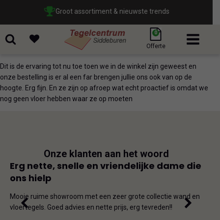
Groot assortiment & nieuwste trends
0
Offerte
Dit is de ervaring tot nu toe toen we in de winkel zijn geweest en
onze bestelling is er al een far brengen jullie ons ook van op de
hoogte. Erg fijn. En ze zijn op afroep wat echt proactief is omdat we
nog geen vloer hebben waar ze op moeten
Onze klanten aan het woord
js
Erg nette, snelle en vriendelijke dame die
Goe
ons hielp
js-
Dit i
iet
en on
Mooie ruime showroom met een zeer grote collectie wand en
de ho
vloertegels. Goed advies en nette prijs, erg tevreden!!
omda