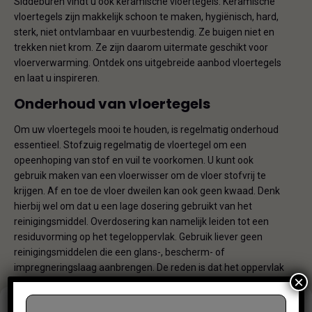
Siddeburen vindt u ook keramische vloertegels. Keramische
vloertegels zijn makkelijk schoon te maken, hygiënisch, hard,
sterk, niet ontvlambaar en vuurbestendig. Ze buigen niet en
trekken niet krom. Ze zijn daarom uitermate geschikt voor
vloerverwarming. Ontdek ons uitgebreide aanbod vloertegels
en laat u inspireren.
Onderhoud van vloertegels
Om uw vloertegels mooi te houden, is regelmatig onderhoud
essentieel. Stofzuig regelmatig de vloertegel om een
opeenhoping van stof en vuil te voorkomen. U kunt ook
gebruik maken van een vloerwisser om de vloer stofvrij te
krijgen. Af en toe de vloer dweilen kan ook geen kwaad. Denk
hierbij wel om dat u een lage dosering gebruikt van het
reinigingsmiddel. Overdosering kan namelijk leiden tot een
residuvorming op het tegeloppervlak. Gebruik liever geen
reinigingsmiddelen die een glans-, bescherm- of
impregneringslaag aanbrengen. De reden is dat het oppervlak
×
van tegels geen vocht opneemt. De laag blijft dan op het
oppervlak achter en vormt daarmee een nieuwe bron van
Beheer toestemming