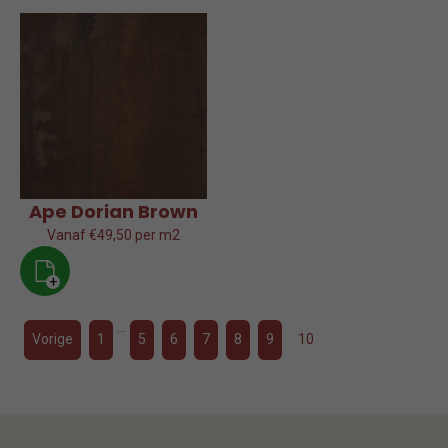
Ape Dorian Brown
Vanaf €49,50 per m2
+
…
Vorige
1
5
6
7
8
9
10