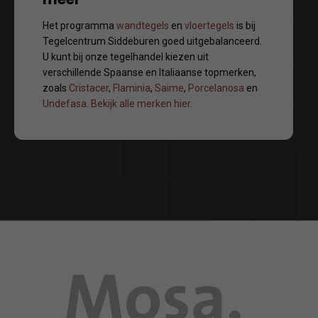
Het programma
wandtegels
en
vloertegels
is bij
Tegelcentrum Siddeburen goed uitgebalanceerd.
U kunt bij onze tegelhandel kiezen uit
verschillende Spaanse en Italiaanse topmerken,
zoals
Cristacer
,
Flaminia
,
Saime
,
Porcelanosa
en
Undefasa
.
Bekijk alle merken hier
.