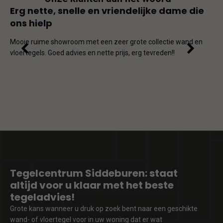
js
Erg nette, snelle en vriendelijke dame die
Goe
ons hielp
js-
Dit i
iet
en on
Mooie ruime showroom met een zeer grote collectie wand en
de ho
vloertegels. Goed advies en nette prijs, erg tevreden!!
omda
Tegelcentrum Siddeburen: staat
altijd voor u klaar met het beste
tegeladvies!
Grote kans wanneer u druk op zoek bent naar een geschikte
wand- of vloertegel voor in uw woning dat er wat