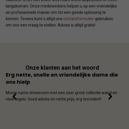
langskomen. Onze medewerkers helpen u op een vriendelijke
en professionele manier om tot een goede oplossing te
komen. Tevens kunt u altijd ons
contactformulier
gebruiken
om ons een vraag te stellen. Advies is altijd gratis!
Onze klanten aan het woord
js
Erg nette, snelle en vriendelijke dame die
Goe
ons hielp
js-
Dit i
iet
en on
Mooie ruime showroom met een zeer grote collectie wand en
de ho
vloertegels. Goed advies en nette prijs, erg tevreden!!
omda