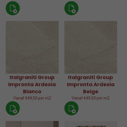
+
+
Italgraniti Group
Italgraniti Group
Impronta Ardesia
Impronta Ardesia
Bianco
Beige
Vanaf €49,50 per m2
Vanaf €49,50 per m2
+
+