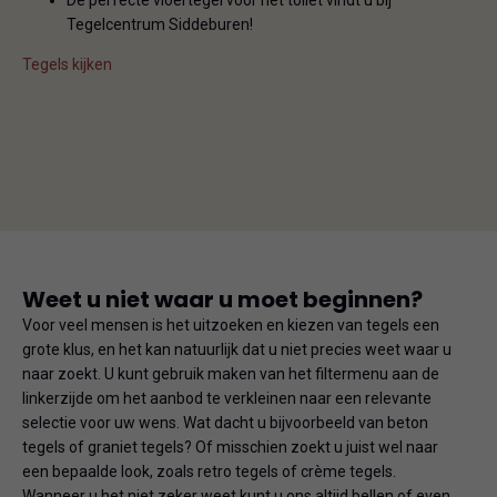
De perfecte vloertegel voor het toilet vindt u bij
Tegelcentrum Siddeburen!
Tegels kijken
Weet u niet waar u moet beginnen?
Voor veel mensen is het uitzoeken en kiezen van tegels een
grote klus, en het kan natuurlijk dat u niet precies weet waar u
naar zoekt. U kunt gebruik maken van het filtermenu aan de
linkerzijde om het aanbod te verkleinen naar een relevante
selectie voor uw wens. Wat dacht u bijvoorbeeld van beton
tegels of graniet tegels? Of misschien zoekt u juist wel naar
een bepaalde look, zoals retro tegels of crème tegels.
Wanneer u het niet zeker weet kunt u ons altijd bellen of even