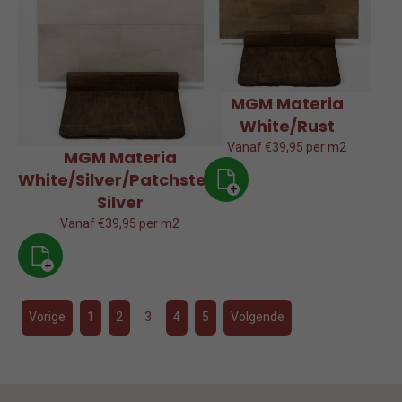
MGM Materia
White/Rust
Vanaf €39,95 per m2
MGM Materia
White/Silver/Patchsteel
+
Silver
Vanaf €39,95 per m2
+
Vorige
1
2
3
4
5
Volgende