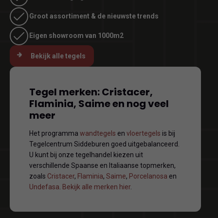
Groot assortiment & de nieuwste trends
Eigen showroom van 1000m2
Bekijk alle tegels
Tegel merken: Cristacer,
Flaminia, Saime en nog veel
meer
Het programma
wandtegels
en
vloertegels
is bij
Tegelcentrum Siddeburen goed uitgebalanceerd.
U kunt bij onze tegelhandel kiezen uit
verschillende Spaanse en Italiaanse topmerken,
zoals
Cristacer
,
Flaminia
,
Saime
,
Porcelanosa
en
Undefasa
.
Bekijk alle merken hier
.