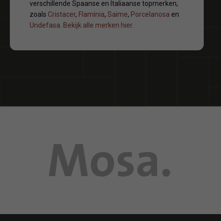
verschillende Spaanse en Italiaanse topmerken,
zoals
Cristacer
,
Flaminia
,
Saime
,
Porcelanosa
en
Undefasa
.
Bekijk alle merken hier
.