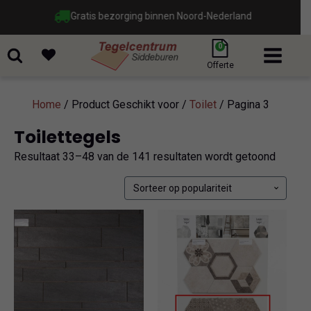
Gratis bezorging binnen Noord-Nederland
0
Offerte
Home
/ Product Geschikt voor /
Toilet
/ Pagina 3
Toilettegels
Gesort
Resultaat 33–48 van de 141 resultaten wordt getoond
op
popular