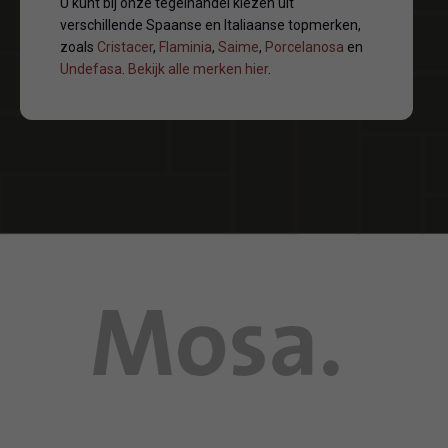
U kunt bij onze tegelhandel kiezen uit
verschillende Spaanse en Italiaanse topmerken,
zoals
Cristacer
,
Flaminia
,
Saime
,
Porcelanosa
en
Undefasa
.
Bekijk alle merken hier
.