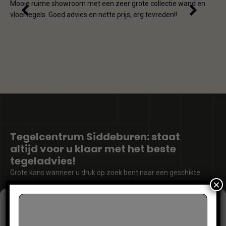
iet
en on
Mooie ruime showroom met een zeer grote collectie wand en
de ho
vloertegels. Goed advies en nette prijs, erg tevreden!!
omda
Tegelcentrum Siddeburen: staat
altijd voor u klaar met het beste
tegeladvies!
Grote kans wanneer u druk op zoek bent naar een geschikte
×
wand- of vloertegel voor in uw woning dat er wat
onduidelijkheden zijn en benieuwd bent naar wat er allemaal
Beheer toestemming
mogelijk is. Wij van Tegelcentrum Siddeburen bieden u altijd
het beste advies op maat en geven antwoord op iedere vraag
Om de beste ervaringen te bieden, gebruiken wij technologieën zoals