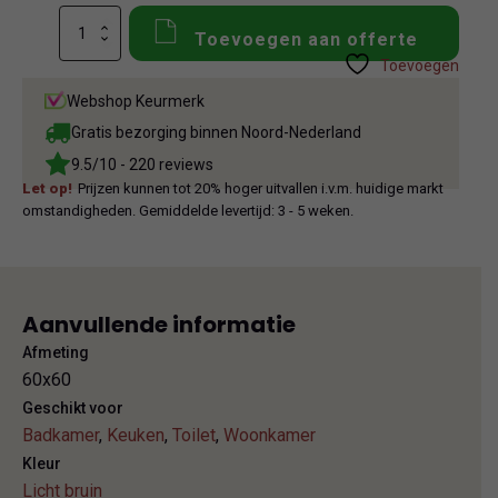
Italgraniti
Toevoegen aan offerte
Group
Toevoegen
Impronta
Concrete
Webshop Keurmerk
Cream
aantal
Gratis bezorging binnen Noord-Nederland
9.5/10 - 220 reviews
Let op!
Prijzen kunnen tot 20% hoger uitvallen i.v.m. huidige markt
omstandigheden. Gemiddelde levertijd: 3 - 5 weken.
Aanvullende informatie
Afmeting
60x60
Geschikt voor
Badkamer
,
Keuken
,
Toilet
,
Woonkamer
Kleur
Licht bruin