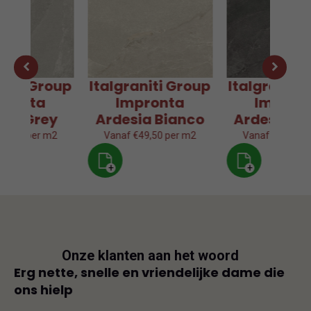
aniti Group
Italgraniti Group
Italgraniti
pronta
Impronta
Impron
sia Grey
Ardesia Bianco
Ardesia Gr
49,50 per m2
Vanaf €49,50 per m2
Vanaf €49,50 p
+
+
Onze klanten aan het woord
js
Erg nette, snelle en vriendelijke dame die
Goe
ons hielp
js-
Dit i