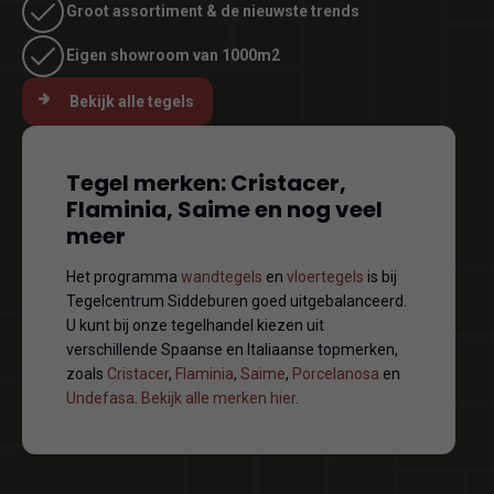
Groot assortiment & de nieuwste trends
Eigen showroom van 1000m2
Bekijk alle tegels
Tegel merken: Cristacer,
Flaminia, Saime en nog veel
meer
Het programma
wandtegels
en
vloertegels
is bij
Tegelcentrum Siddeburen goed uitgebalanceerd.
U kunt bij onze tegelhandel kiezen uit
verschillende Spaanse en Italiaanse topmerken,
zoals
Cristacer
,
Flaminia
,
Saime
,
Porcelanosa
en
Undefasa
.
Bekijk alle merken hier
.