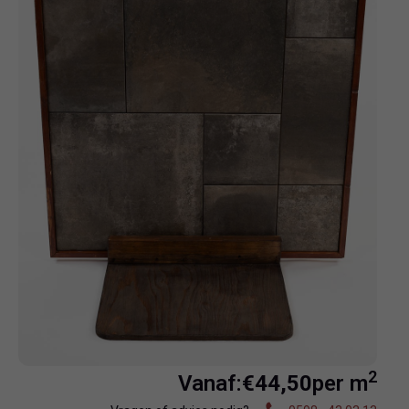
2
Vanaf:
€
44,50
per m