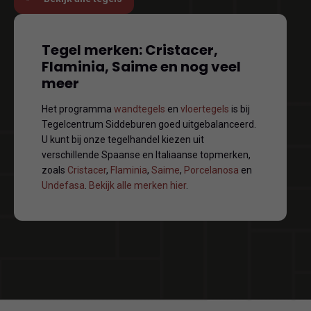
Tegel merken: Cristacer,
Flaminia, Saime en nog veel
meer
Het programma
wandtegels
en
vloertegels
is bij
Tegelcentrum Siddeburen goed uitgebalanceerd.
U kunt bij onze tegelhandel kiezen uit
verschillende Spaanse en Italiaanse topmerken,
zoals
Cristacer
,
Flaminia
,
Saime
,
Porcelanosa
en
Undefasa
.
Bekijk alle merken hier
.