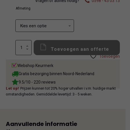
Vragen of advies nodig?
0598 - 43 03 13
Afmeting
Pasicos
Toevoegen aan offerte
Memphis
Marengo
Toevoegen
Mixvloer
Webshop Keurmerk
aantal
Gratis bezorging binnen Noord-Nederland
9.5/10 - 220 reviews
Let op!
Prijzen kunnen tot 20% hoger uitvallen i.v.m. huidige markt
omstandigheden. Gemiddelde levertijd: 3 - 5 weken.
Aanvullende informatie