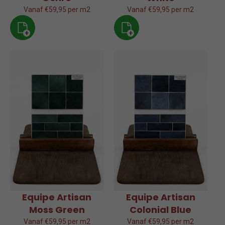
Vanaf €59,95 per m2
Vanaf €59,95 per m2
+
+
Equipe Artisan
Equipe Artisan
Moss Green
Colonial Blue
Vanaf €59,95 per m2
Vanaf €59,95 per m2