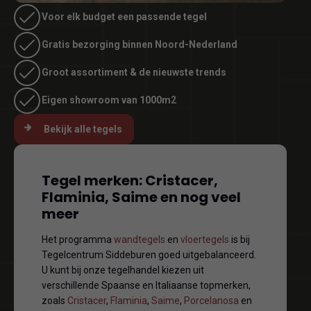
Voor elk budget een passende tegel
Gratis bezorging binnen Noord-Nederland
Groot assortiment & de nieuwste trends
Eigen showroom van 1000m2
Bekijk alle tegels
Tegel merken: Cristacer,
Flaminia, Saime en nog veel
meer
Het programma
wandtegels
en
vloertegels
is bij
Tegelcentrum Siddeburen goed uitgebalanceerd.
U kunt bij onze tegelhandel kiezen uit
verschillende Spaanse en Italiaanse topmerken,
zoals
Cristacer
,
Flaminia
,
Saime
,
Porcelanosa
en