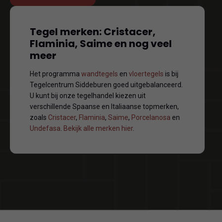
Tegel merken: Cristacer,
Flaminia, Saime en nog veel
meer
Het programma
wandtegels
en
vloertegels
is bij
Tegelcentrum Siddeburen goed uitgebalanceerd.
U kunt bij onze tegelhandel kiezen uit
verschillende Spaanse en Italiaanse topmerken,
zoals
Cristacer
,
Flaminia
,
Saime
,
Porcelanosa
en
Undefasa
.
Bekijk alle merken hier
.