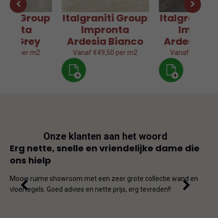
aniti Group
Italgraniti Group
Italgraniti
pronta
Impronta
Impron
sia Grey
Ardesia Bianco
Ardesia Gr
49,50 per m2
Vanaf €49,50 per m2
Vanaf €49,50 p
+
+
Onze klanten aan het woord
js
Erg nette, snelle en vriendelijke dame die
Goe
ons hielp
js-
Dit i
iet
en on
Mooie ruime showroom met een zeer grote collectie wand en
de ho
vloertegels. Goed advies en nette prijs, erg tevreden!!
omda