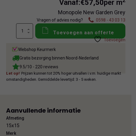
2
Vanaf:
€
57,50
per m
Monopole New Garden Grey
Vragen of advies nodig?
0598 - 43 03 13
Monopole
Toevoegen aan offerte
New
Toevoegen
Garden
Grey
Webshop Keurmerk
aantal
Gratis bezorging binnen Noord-Nederland
9.5/10 - 220 reviews
Let op!
Prijzen kunnen tot 20% hoger uitvallen i.v.m. huidige markt
omstandigheden. Gemiddelde levertijd: 3 - 5 weken.
Aanvullende informatie
Afmeting
15x15
Merk