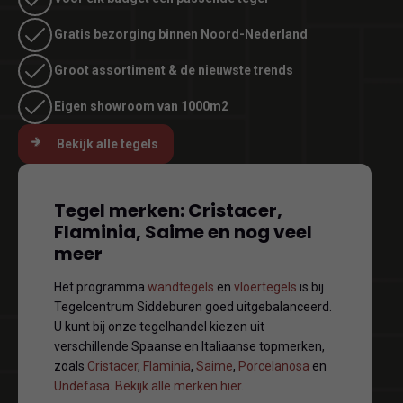
Gratis bezorging binnen Noord-Nederland
Groot assortiment & de nieuwste trends
Eigen showroom van 1000m2
Bekijk alle tegels
Tegel merken: Cristacer,
Flaminia, Saime en nog veel
meer
Het programma
wandtegels
en
vloertegels
is bij
Tegelcentrum Siddeburen goed uitgebalanceerd.
U kunt bij onze tegelhandel kiezen uit
verschillende Spaanse en Italiaanse topmerken,
zoals
Cristacer
,
Flaminia
,
Saime
,
Porcelanosa
en
Undefasa
.
Bekijk alle merken hier
.