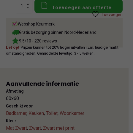
Italgraniti
Toevoegen aan offerte
Group
Toevoegen
Impronta
Limestone
Webshop Keurmerk
Dark
aantal
Gratis bezorging binnen Noord-Nederland
9.5/10 - 220 reviews
Let op!
Prijzen kunnen tot 20% hoger uitvallen i.v.m. huidige markt
omstandigheden. Gemiddelde levertijd: 3 - 5 weken.
Aanvullende informatie
Afmeting
60x60
Geschikt voor
Badkamer
,
Keuken
,
Toilet
,
Woonkamer
Kleur
Mat Zwart
,
Zwart
,
Zwart met print