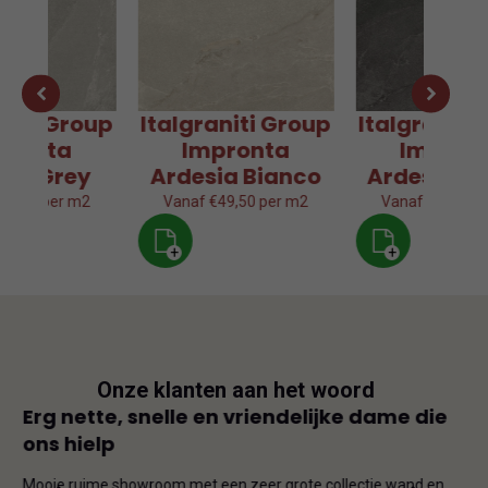
aniti Group
Italgraniti Group
Italgraniti
pronta
Impronta
Impron
sia Grey
Ardesia Bianco
Ardesia Gr
49,50 per m2
Vanaf €49,50 per m2
Vanaf €49,50 p
+
+
Onze klanten aan het woord
js
Erg nette, snelle en vriendelijke dame die
Goe
ons hielp
js-
Dit i
iet
en on
Mooie ruime showroom met een zeer grote collectie wand en