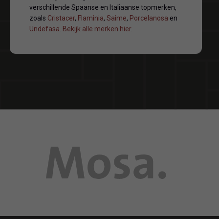
verschillende Spaanse en Italiaanse topmerken,
zoals
Cristacer
,
Flaminia
,
Saime
,
Porcelanosa
en
Undefasa
.
Bekijk alle merken hier
.