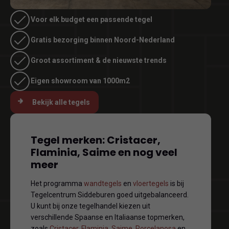
Voor elk budget een passende tegel
Gratis bezorging binnen Noord-Nederland
Groot assortiment & de nieuwste trends
Eigen showroom van 1000m2
Bekijk alle tegels
Tegel merken: Cristacer,
Flaminia, Saime en nog veel
meer
Het programma
wandtegels
en
vloertegels
is bij
Tegelcentrum Siddeburen goed uitgebalanceerd.
U kunt bij onze tegelhandel kiezen uit
verschillende Spaanse en Italiaanse topmerken,
zoals
Cristacer
,
Flaminia
,
Saime
,
Porcelanosa
en