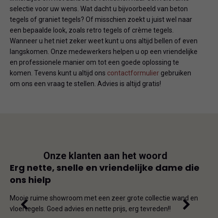
selectie voor uw wens. Wat dacht u bijvoorbeeld van beton
tegels of graniet tegels? Of misschien zoekt u juist wel naar
een bepaalde look, zoals retro tegels of crème tegels.
Wanneer u het niet zeker weet kunt u ons altijd bellen of even
langskomen. Onze medewerkers helpen u op een vriendelijke
en professionele manier om tot een goede oplossing te
komen. Tevens kunt u altijd ons
contactformulier
gebruiken
om ons een vraag te stellen. Advies is altijd gratis!
Onze klanten aan het woord
js
Erg nette, snelle en vriendelijke dame die
Goe
ons hielp
js-
Dit i
iet
en on
Mooie ruime showroom met een zeer grote collectie wand en
de ho
vloertegels. Goed advies en nette prijs, erg tevreden!!