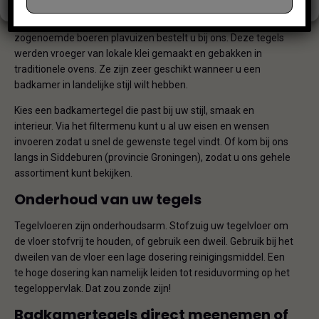
uitstraling creëren: helemaal van nu! Voor een warme en
natuurlijke uitstraling kiest u een
houtlooktegel
. Ook de
zogenoemde boeren plavuizen bestelt u bij ons. Deze tegels
werden vroeger van lokale klei gemaakt en gebakken in
traditionele ovens. Ze zijn zeer geschikt wanneer u een
badkamer in landelijke stijl wilt hebben.
Kies een badkamertegel die past bij uw stijl, smaak en
interieur. Via het filtermenu kunt u al uw eisen en wensen
invoeren zodat u snel de gewenste tegel vindt. Of kom bij ons
langs in Siddeburen (provincie Groningen), zodat u ons gehele
assortiment kunt bekijken.
Onderhoud van uw tegels
Tegelvloeren zijn onderhoudsarm. Stofzuig uw tegelvloer om
de vloer stofvrij te houden, of gebruik een dweil. Gebruik bij het
dweilen van de vloer een lage dosering reinigingsmiddel. Een
te hoge dosering kan namelijk leiden tot residuvorming op het
tegeloppervlak. Dat zou zonde zijn!
Badkamertegels direct meenemen of