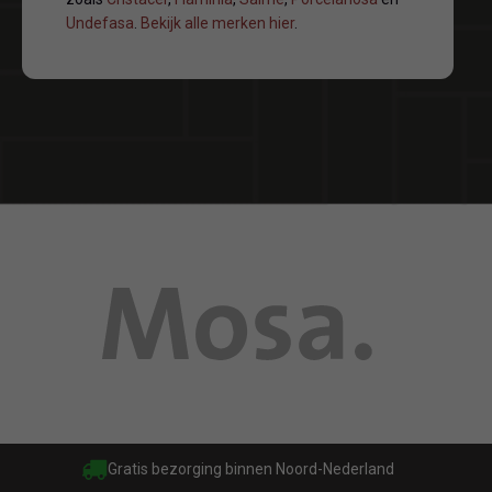
Undefasa
.
Bekijk alle merken hier
.
nd
Groot assortiment & nieuwste trends