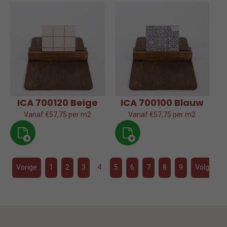
ICA 700120 Beige
ICA 700100 Blauw
Vanaf €57,75 per m2
Vanaf €57,75 per m2
+
+
Vorige
1
2
3
4
5
6
7
8
9
Volgende