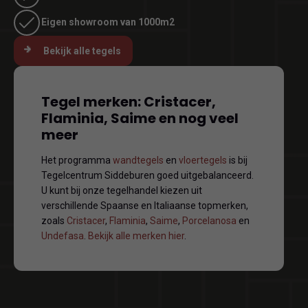
Eigen showroom van 1000m2
Bekijk alle tegels
Tegel merken: Cristacer,
Flaminia, Saime en nog veel
meer
Het programma
wandtegels
en
vloertegels
is bij
Tegelcentrum Siddeburen goed uitgebalanceerd.
U kunt bij onze tegelhandel kiezen uit
verschillende Spaanse en Italiaanse topmerken,
zoals
Cristacer
,
Flaminia
,
Saime
,
Porcelanosa
en
Undefasa
.
Bekijk alle merken hier
.