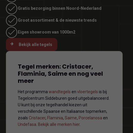
Gratis bezorging binnen Noord-Nederland
Groot assortiment & de nieuwste trends
Eigen showroom van 1000m2
Bekijk alle tegels
Tegel merken: Cristacer,
Flaminia, Saime en nog veel
meer
Het programma
wandtegels
en
vloertegels
is bij
Tegelcentrum Siddeburen goed uitgebalanceerd.
U kunt bij onze tegelhandel kiezen uit
verschillende Spaanse en Italiaanse topmerken,
zoals
Cristacer
,
Flaminia
,
Saime
,
Porcelanosa
en
Undefasa
.
Bekijk alle merken hier
.