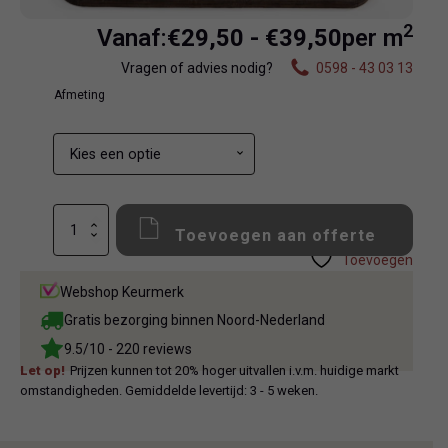
2
Prijsklass
Vanaf:
€
29,50
-
€
39,50
per m
Vragen of advies nodig?
0598 - 43 03 13
€29,50
Afmeting
tot
€39,50
Armonie
Toevoegen aan offerte
Chicago
Tortora
Toevoegen
Decor
Webshop Keurmerk
aantal
Gratis bezorging binnen Noord-Nederland
9.5/10 - 220 reviews
Let op!
Prijzen kunnen tot 20% hoger uitvallen i.v.m. huidige markt
omstandigheden. Gemiddelde levertijd: 3 - 5 weken.