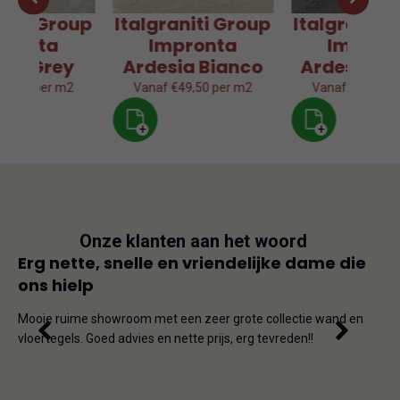
aniti Group
Italgraniti Group
Italgraniti
pronta
Impronta
Impron
sia Grey
Ardesia Bianco
Ardesia Gr
49,50 per m2
Vanaf €49,50 per m2
Vanaf €49,50 p
+
+
Onze klanten aan het woord
js
Erg nette, snelle en vriendelijke dame die
Goe
ons hielp
js-
Dit i
iet
en on
Mooie ruime showroom met een zeer grote collectie wand en
de ho
vloertegels. Goed advies en nette prijs, erg tevreden!!
omda