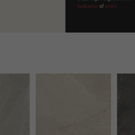
badkamer
of
toilet
.