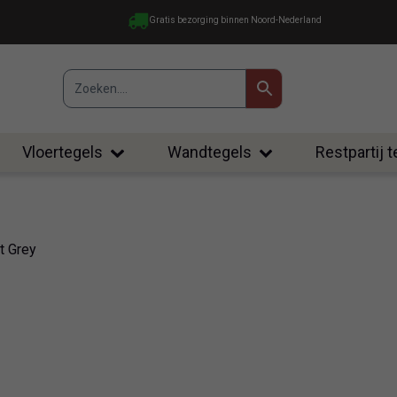
Gratis bezorging binnen Noord-Nederland
Vloertegels
Wandtegels
Restpartij 
t Grey