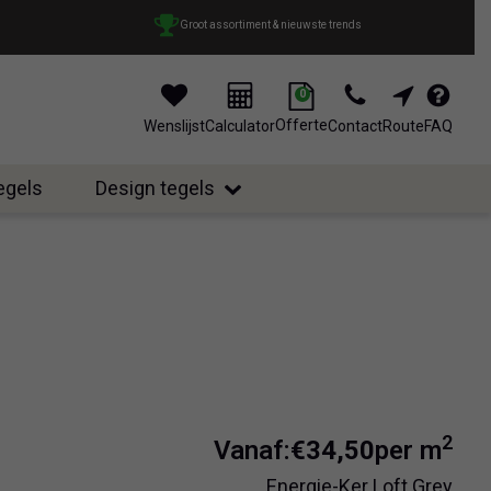
Groot assortiment & nieuwste trends
0
Offerte
Wenslijst
Calculator
Contact
Route
FAQ
tegels
Design tegels
2
Vanaf:
€
34,50
per m
Energie-Ker Loft Grey