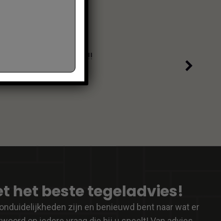
Go
den!!
Dit 
afro
t het beste tegeladvies!
onduidelijkheden zijn en benieuwd bent naar wat er
woord op iedere vraag die bij u speelt! Van advies