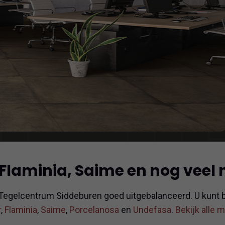
 Flaminia, Saime en nog veel
 Tegelcentrum Siddeburen goed uitgebalanceerd. U kunt b
r
,
Flaminia
,
Saime
,
Porcelanosa
en
Undefasa
.
Bekijk alle 