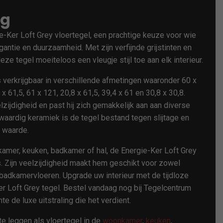
ng
-Ker Loft Grey vloertegel, een prachtige keuze voor wie
gantie en duurzaamheid. Met zijn verfijnde grijstinten en
ze tegel moeiteloos een vleugje stijl toe aan elk interieur.
 verkrijgbaar in verschillende afmetingen waaronder 60 x
 x 61,5, 61 x 121, 20,8 x 61,5, 39,4 x 61 en 30,8 x 30,8.
lzijdigheid en past hij zich gemakkelijk aan aan diverse
aardig keramiek is de tegel bestand tegen slijtage en
e waarde.
amer, keuken, badkamer of hal, de Energie-Ker Loft Grey
is. Zijn veelzijdigheid maakt hem geschikt voor zowel
badkamervloeren. Upgrade uw interieur met de tijdloze
er Loft Grey tegel. Bestel vandaag nog bij Tegelcentrum
e de luxe uitstraling die het verdient.
e leggen als vloertegel in de
woonkamer
,
keuken
,