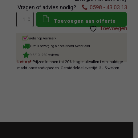
Vragen of advies nodig?
0598 - 43 03 13
EnergieKer
Toevoegen aan offerte
Loft
Toevoegen
Grey
aantal
Webshop Keurmerk
Gratis bezorging binnen Noord-Nederland
9.5/10 - 220 reviews
Let op!
Prijzen kunnen tot 20% hoger uitvallen i.v.m. huidige
markt omstandigheden. Gemiddelde levertijd: 3 - 5 weken.