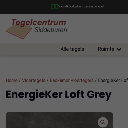
Voor elk budget een passende tegel
Alle tegels
Ruimte
Home
/
Vloertegels
/
Badkamer vloertegels
/ EnergieKer Lof
EnergieKer Loft Grey