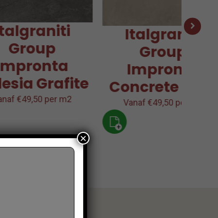
graniti
Italgraniti
roup
Group
pronta
Impronta
a Grafite
Concrete Clay
49,50 per m2
Vanaf €49,50 per m2
+
×
te