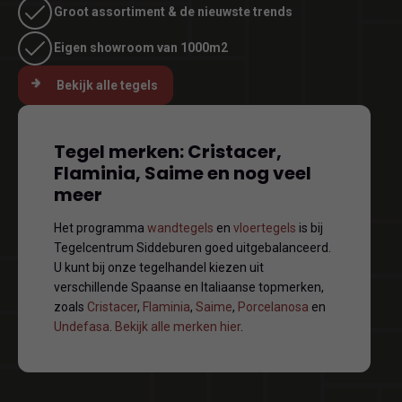
Groot assortiment & de nieuwste trends
Eigen showroom van 1000m2
Bekijk alle tegels
Tegel merken: Cristacer,
Flaminia, Saime en nog veel
meer
Het programma
wandtegels
en
vloertegels
is bij
Tegelcentrum Siddeburen goed uitgebalanceerd.
U kunt bij onze tegelhandel kiezen uit
verschillende Spaanse en Italiaanse topmerken,
zoals
Cristacer
,
Flaminia
,
Saime
,
Porcelanosa
en
Undefasa
.
Bekijk alle merken hier
.