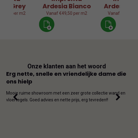
sia Grey
Ardesia Bianco
Ardesia Gr
49,50 per m2
Vanaf €49,50 per m2
Vanaf €49,50 p
+
+
Onze klanten aan het woord
js
Erg nette, snelle en vriendelijke dame die
Goe
ons hielp
js-
Dit i
iet
en on
Mooie ruime showroom met een zeer grote collectie wand en
de ho
vloertegels. Goed advies en nette prijs, erg tevreden!!
omda