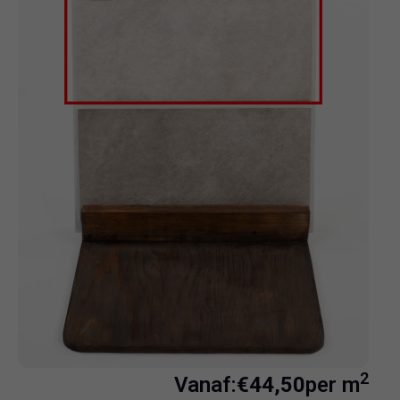
2
Vanaf:
€
44,50
per m