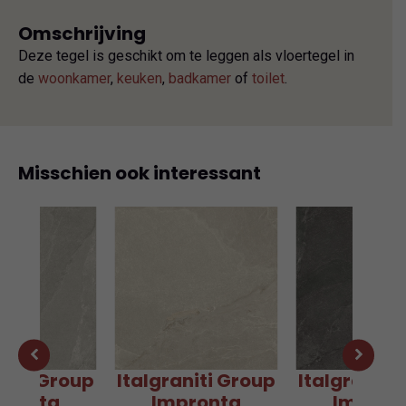
Omschrijving
Deze tegel is geschikt om te leggen als vloertegel in
de
woonkamer
,
keuken
,
badkamer
of
toilet
.
Misschien ook interessant
aniti Group
Italgraniti Group
Italgraniti
pronta
Impronta
Impron