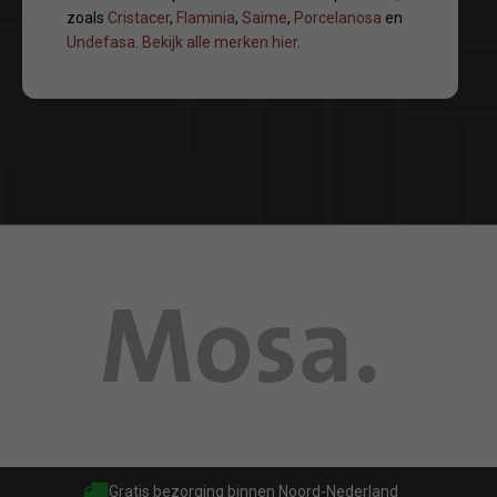
zoals
Cristacer
,
Flaminia
,
Saime
,
Porcelanosa
en
Undefasa
.
Bekijk alle merken hier
.
Gratis bezorging binnen Noord-Nederland