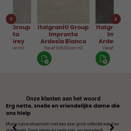
aniti Group
Italgraniti Group
Italgraniti
pronta
Impronta
Impron
sia Grey
Ardesia Bianco
Ardesia Gr
49,50 per m2
Vanaf €49,50 per m2
Vanaf €49,50 p
+
+
Onze klanten aan het woord
js
Erg nette, snelle en vriendelijke dame die
Goe
ons hielp
js-
Dit i
iet
en on
Mooie ruime showroom met een zeer grote collectie wand en
de ho
vloertegels. Goed advies en nette prijs, erg tevreden!!