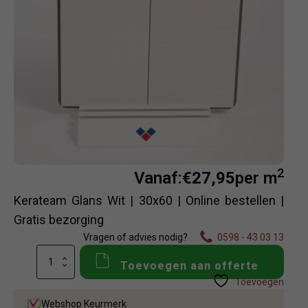
2
Vanaf:
€
27,95
per m
Kerateam Glans Wit | 30x60 | Online bestellen |
Gratis bezorging
Vragen of advies nodig?
0598 - 43 03 13
Kerateam
Toevoegen aan offerte
Glans
Toevoegen
Wit
aantal
Webshop Keurmerk