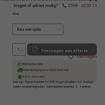
€34,50
Vragen of advies nodig?
0598 - 43 03 13
tot
Kleur
€39,50
Paul
Toevoegen aan offerte
Madison
Toevoegen
Pergamon
/
Webshop Keurmerk
Taupe
aantal
Gratis bezorging binnen Noord-Nederland
9.5/10 - 220 reviews
Let op!
Prijzen kunnen tot 20% hoger uitvallen i.v.m. huidige
markt omstandigheden. Gemiddelde levertijd: 3 - 5 weken.