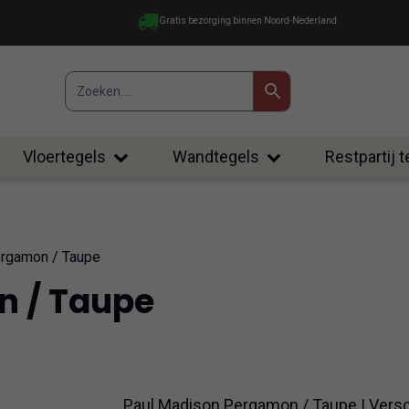
Gratis bezorging binnen Noord-Nederland
Vloertegels
Wandtegels
Restpartij 
rgamon / Taupe
n / Taupe
Paul Madison Pergamon / Taupe | Verschi