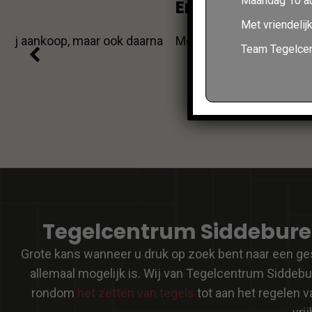
Maandag 10 au
ver
Erg nette, snelle en vriendelijke d
nad
Met vriendelijk
a
Mooie ruime showroom met een zeer grote collectie wa
Team Tegelce
Tegelcentrum Siddeburen:
Grote kans wanneer u druk op zoek bent naar een ges
allemaal mogelijk is. Wij van Tegelcentrum Siddebur
rondom
het zetten van tegels
tot aan het regelen 