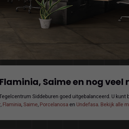
 Flaminia, Saime en nog veel
 Tegelcentrum Siddeburen goed uitgebalanceerd. U kunt b
r
,
Flaminia
,
Saime
,
Porcelanosa
en
Undefasa
.
Bekijk alle 