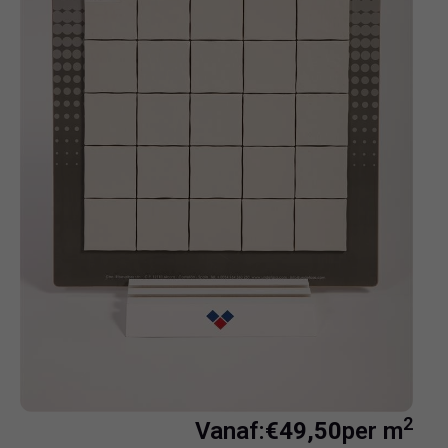
2
Vanaf:
€
49,50
per m