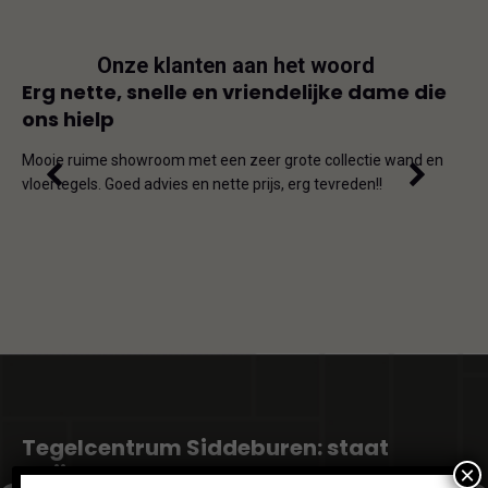
Onze klanten aan het woord
js
Erg nette, snelle en vriendelijke dame die
Goe
ons hielp
js-
Dit i
iet
en on
Mooie ruime showroom met een zeer grote collectie wand en
de ho
vloertegels. Goed advies en nette prijs, erg tevreden!!
omda
Tegelcentrum Siddeburen: staat
altijd voor u klaar met het beste
×