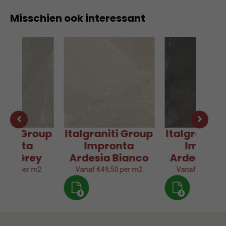
Misschien ook interessant
aniti Group
Italgraniti Group
Italgraniti
pronta
Impronta
Impron
sia Grey
Ardesia Bianco
Ardesia Gr
49,50 per m2
Vanaf €49,50 per m2
Vanaf €49,50 p
+
+