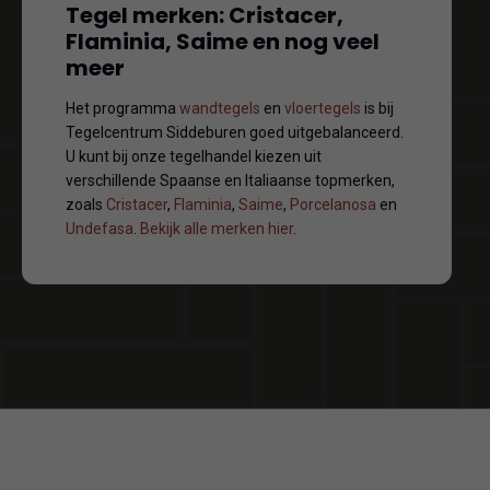
Tegel merken: Cristacer,
Flaminia, Saime en nog veel
meer
Het programma
wandtegels
en
vloertegels
is bij
Tegelcentrum Siddeburen goed uitgebalanceerd.
U kunt bij onze tegelhandel kiezen uit
verschillende Spaanse en Italiaanse topmerken,
zoals
Cristacer
,
Flaminia
,
Saime
,
Porcelanosa
en
Undefasa
.
Bekijk alle merken hier
.