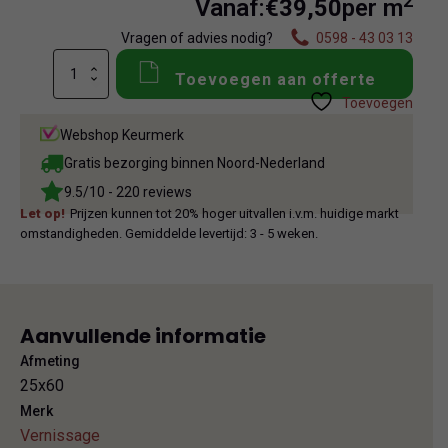
2
Vanaf:
€
39,50
per m
Vragen of advies nodig?
0598 - 43 03 13
Vernissage
Toevoegen aan offerte
Patern
Toevoegen
mix
Cenere
Webshop Keurmerk
aantal
Gratis bezorging binnen Noord-Nederland
9.5/10 - 220 reviews
Let op!
Prijzen kunnen tot 20% hoger uitvallen i.v.m. huidige markt
omstandigheden. Gemiddelde levertijd: 3 - 5 weken.
Aanvullende informatie
Afmeting
25x60
Merk
Vernissage