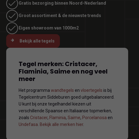
Gratis bezorging binnen Noord-Nederland
Groot assortiment & de nieuwste trends
Eigen showroom van 1000m2
Bekijk alle tegels
Tegel merken: Cristacer,
Flaminia, Saime en nog veel
meer
Het programma
wandtegels
en
vloertegels
is bij
Tegelcentrum Siddeburen goed uitgebalanceerd.
U kunt bij onze tegelhandel kiezen uit
verschillende Spaanse en Italiaanse topmerken,
zoals
Cristacer
,
Flaminia
,
Saime
,
Porcelanosa
en
Undefasa
.
Bekijk alle merken hier
.