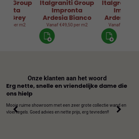
aniti Group
Italgraniti Group
Italgraniti
pronta
Impronta
Impron
sia Grey
Ardesia Bianco
Ardesia Gr
49,50 per m2
Vanaf €49,50 per m2
Vanaf €49,50 p
+
+
Onze klanten aan het woord
js
Erg nette, snelle en vriendelijke dame die
Goe
ons hielp
js-
Dit i
iet
en on
Mooie ruime showroom met een zeer grote collectie wand en
de ho
vloertegels. Goed advies en nette prijs, erg tevreden!!
omda