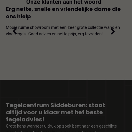
Onze klanten aan het woord
js
Erg nette, snelle en vriendelijke dame die
Goe
ons hielp
js-
Dit i
iet
en on
Mooie ruime showroom met een zeer grote collectie wand en
de ho
vloertegels. Goed advies en nette prijs, erg tevreden!!
omda
Tegelcentrum Siddeburen: staat
altijd voor u klaar met het beste
tegeladvies!
Grote kans wanneer u druk op zoek bent naar een geschikte