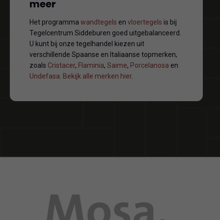
meer
Het programma
wandtegels
en
vloertegels
is bij
Tegelcentrum Siddeburen goed uitgebalanceerd.
U kunt bij onze tegelhandel kiezen uit
verschillende Spaanse en Italiaanse topmerken,
zoals
Cristacer
,
Flaminia
,
Saime
,
Porcelanosa
en
Undefasa
.
Bekijk alle merken hier
.