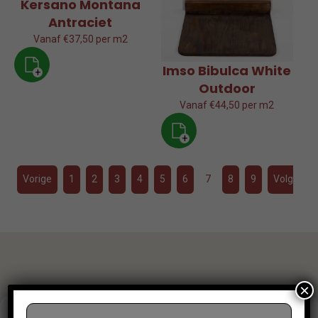
Kersano Montana
Antraciet
Vanaf €37,50 per m2
Imso Bibulca White
+
Outdoor
Vanaf €44,50 per m2
+
Vorige
1
2
3
4
5
6
7
8
9
Volgende
×
Beheer toestemming