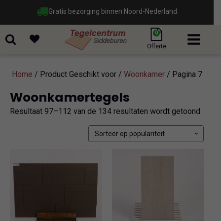
Gratis bezorging binnen Noord-Nederland
0
Offerte
Home
/ Product Geschikt voor /
Woonkamer
/ Pagina 7
Woonkamertegels
Gesor
Resultaat 97–112 van de 134 resultaten wordt getoond
op
popula