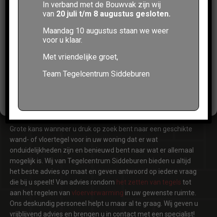
In verband met de Bouwvak zijn wij
surfgedrag of unieke ID's op deze site verwerken. Als je geen
van
20 juli t/m 8 augustus gesloten.
toestemming geeft of uw toestemming intrekt, kan dit een nadelige
invloed hebben op bepaalde functies en mogelijkheden.
Maandag 10 augustus staan we weer
voor u klaar.
Accepteren
Met vriendelijke groet,
Weigeren
Team Tegelcentrum Siddeburen
Tegelcentrum Siddeburen: staat
Bekijk voorkeuren
altijd voor u klaar met het beste
tegeladvies!
Grote kans wanneer u druk op zoek bent naar een geschikte
wand- of vloertegel voor in uw woning dat er wat
onduidelijkheden zijn en benieuwd bent naar wat er allemaal
mogelijk is. Wij van Tegelcentrum Siddeburen bieden u altijd
het beste advies op maat en geven antwoord op iedere vraag
die bij u speelt! Van advies rondom
het zetten van tegels
tot
aan het regelen van
vloerverwarming
in uw gewenste ruimte.
Ons deskundig personeel helpt u maar al te graag. Wij geven u
vrijblijvend advies en brengen u in contact met een specialist!