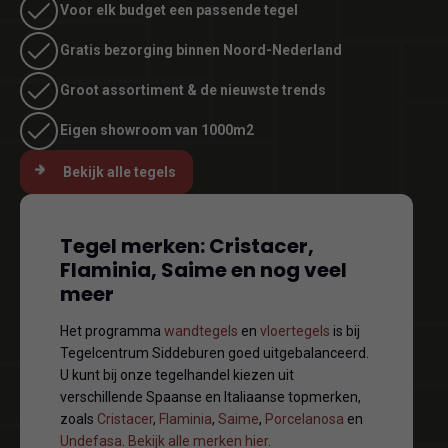
Voor elk budget een passende tegel
Gratis bezorging binnen Noord-Nederland
Groot assortiment & de nieuwste trends
Eigen showroom van 1000m2
Bekijk alle tegels
Tegel merken: Cristacer,
Flaminia, Saime en nog veel
meer
Het programma
wandtegels
en
vloertegels
is bij
Tegelcentrum Siddeburen goed uitgebalanceerd.
U kunt bij onze tegelhandel kiezen uit
verschillende Spaanse en Italiaanse topmerken,
zoals
Cristacer
,
Flaminia
,
Saime
,
Porcelanosa
en
Undefasa
.
Bekijk alle merken hier
.