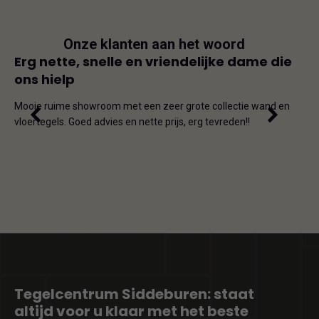
Onze klanten aan het woord
js
Erg nette, snelle en vriendelijke dame die
Goe
ons hielp
js-
Dit i
iet
en on
Mooie ruime showroom met een zeer grote collectie wand en
de ho
vloertegels. Goed advies en nette prijs, erg tevreden!!
omda
Tegelcentrum Siddeburen: staat
altijd voor u klaar met het beste