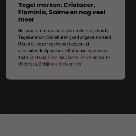
Tegel merken: Cristacer,
Flaminia, Saime en nog veel
meer
Het programma
wandtegels
en
vloertegels
is bij
Tegelcentrum Siddeburen goed uitgebalanceerd.
U kunt bij onze tegelhandel kiezen uit
verschillende Spaanse en Italiaanse topmerken,
zoals
Cristacer
,
Flaminia
,
Saime
,
Porcelanosa
en
Undefasa
.
Bekijk alle merken hier
.