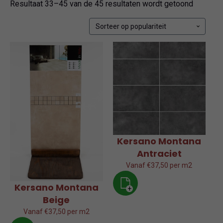
Gesorte
Resultaat 33–45 van de 45 resultaten wordt getoond
op
popularit
Kersano Montana
Antraciet
Vanaf €37,50 per m2
Kersano Montana
+
Beige
Vanaf €37,50 per m2