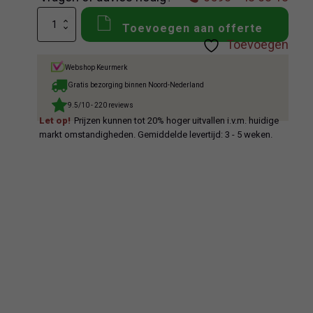
Castelvetro
Toevoegen aan offerte
Deck
Toevoegen
White
aantal
Webshop Keurmerk
Gratis bezorging binnen Noord-Nederland
9.5/10 - 220 reviews
Let op!
Prijzen kunnen tot 20% hoger uitvallen i.v.m. huidige
markt omstandigheden. Gemiddelde levertijd: 3 - 5 weken.