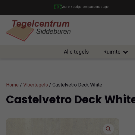
Voor elk budget een passende tegel
Alle tegels
Ruimte
Home
/
Vloertegels
/ Castelvetro Deck White
Castelvetro Deck Whit