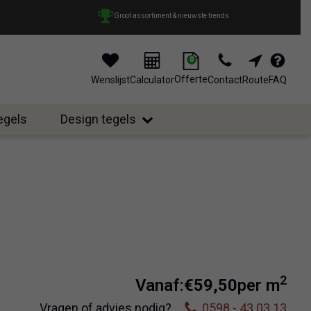
Groot assortiment & nieuwste trends
0
Offerte
Wenslijst
Calculator
Contact
Route
FAQ
tegels
Design tegels
2
Vanaf:
€
59,50
per m
Vragen of advies nodig?
0598 - 43 03 13