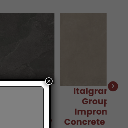
×
algraniti
Italgraniti
Group
Group
mpronta
Impronta
ia Grafite
Concrete Clay
te