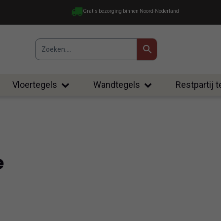
Gratis bezorging binnen Noord-Nederland
Vloertegels
Wandtegels
Restpartij 
e