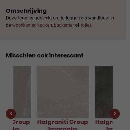
Omschrijving
Deze tegel is geschikt om te leggen als wandtegel in
de
woonkamer
,
keuken
,
badkamer
of
toilet
.
Misschien ook interessant
aniti Group
Italgraniti Group
Italgraniti
pronta
Impronta
Impron