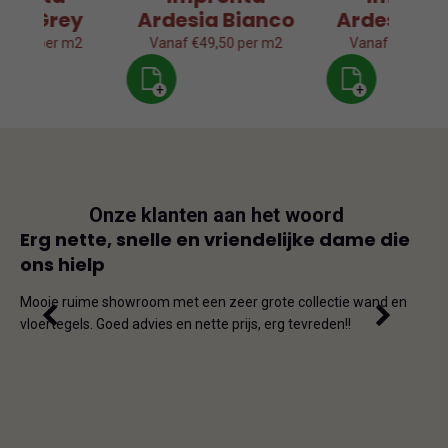
sia Grey
Ardesia Bianco
Ardesia Gr
49,50 per m2
Vanaf €49,50 per m2
Vanaf €49,50 p
+
+
Onze klanten aan het woord
js
Erg nette, snelle en vriendelijke dame die
Goe
ons hielp
js-
Dit i
iet
en on
Mooie ruime showroom met een zeer grote collectie wand en
de ho
vloertegels. Goed advies en nette prijs, erg tevreden!!
omda