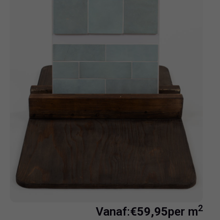
2
Vanaf:
€
59,95
per m