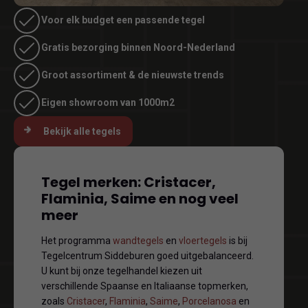
Voor elk budget een passende tegel
Gratis bezorging binnen Noord-Nederland
Groot assortiment & de nieuwste trends
Eigen showroom van 1000m2
Bekijk alle tegels
Tegel merken: Cristacer,
Flaminia, Saime en nog veel
meer
Het programma
wandtegels
en
vloertegels
is bij
Tegelcentrum Siddeburen goed uitgebalanceerd.
U kunt bij onze tegelhandel kiezen uit
verschillende Spaanse en Italiaanse topmerken,
zoals
Cristacer
,
Flaminia
,
Saime
,
Porcelanosa
en