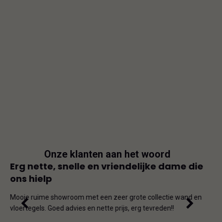
Onze klanten aan het woord
js
Erg nette, snelle en vriendelijke dame die
Goe
ons hielp
js-
Dit i
iet
en on
Mooie ruime showroom met een zeer grote collectie wand en
de ho
vloertegels. Goed advies en nette prijs, erg tevreden!!
omda